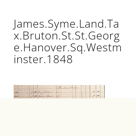
James.Syme.Land.Ta
x.Bruton.St.St.Georg
e.Hanover.Sq.Westm
inster.1848