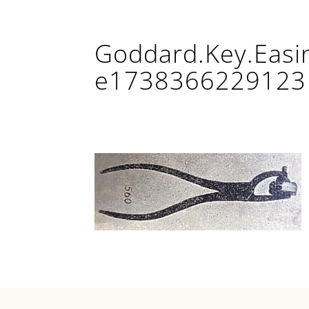
Goddard.Key.Easin
e1738366229123